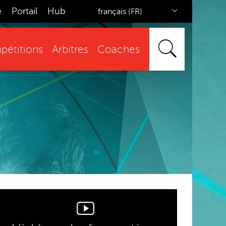
e
Portail
Hub
français (FR)
étitions
Arbitres
Coaches