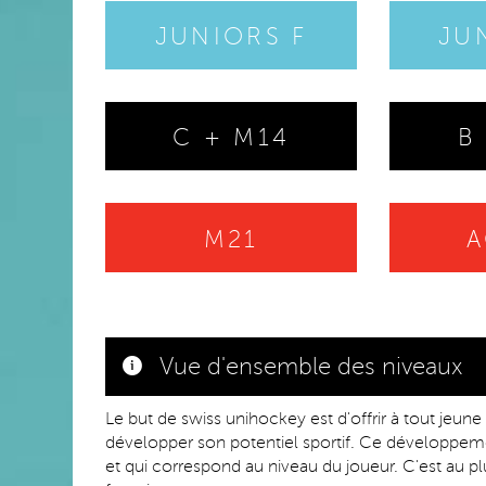
JUNIORS F
JU
C + M14
B
M21
A
Vue d'ensemble des niveaux
Le but de swiss unihockey est d'offrir à tout jeu
développer son potentiel sportif. Ce développem
et qui correspond au niveau du joueur. C'est au 