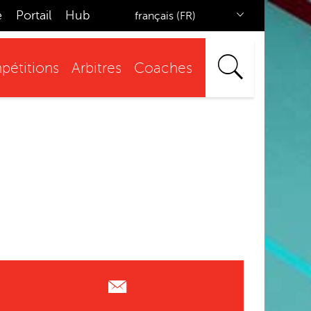
e
Portail
Hub
français (FR)
étitions
Arbitres
Coaches