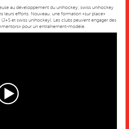
écieuse au développement du unihockey; swiss unihockey
ans leurs efforts. Nouveau: une formation «sur place»
s (J+S et swiss unihockey). Les clubs peuvent engager des
 «mentors» pour un entraînement-modèle.