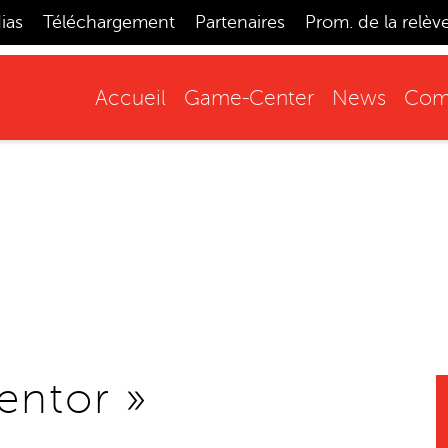
ias
Téléchargement
Partenaires
Prom. de la relèv
Accueil
Game-Center
News
Comp
ntor »