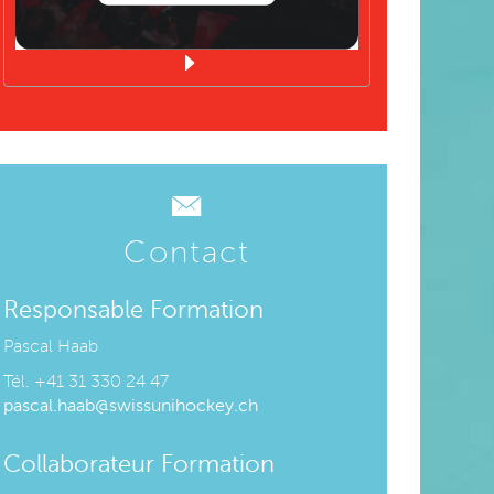
Contact
Responsable Formation
Pascal Haab
Tél. +
41 31 330 24 47
pascal.haab@swissunihockey.ch
Collaborateur Formation