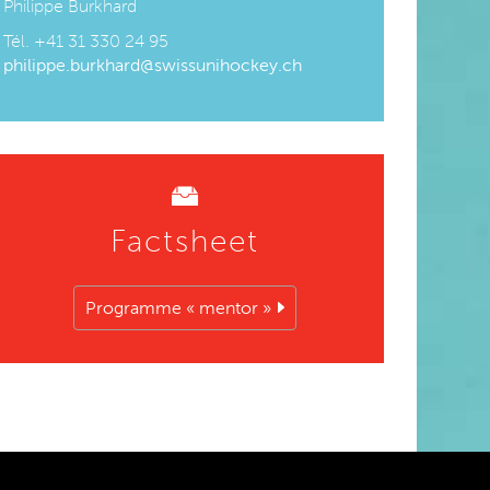
Philippe Burkhard
Tél. +
41 31 330 24 95
philippe.burkhard@swissunihockey.ch
Factsheet
Programme « mentor »