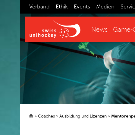
Verband
Ethik
Events
Medien
Servi
News
Game-C
»
Coaches
»
Ausbildung und Lizenzen
»
Mentorenp