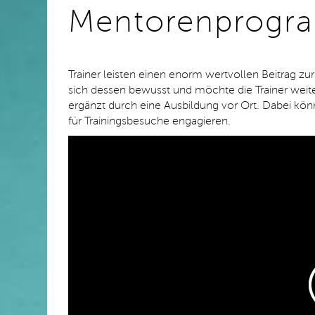
Mentorenprog
Trainer leisten einen enorm wertvollen Beitrag zu
sich dessen bewusst und möchte die Trainer weiter
ergänzt durch eine Ausbildung vor Ort. Dabei kön
für Trainingsbesuche engagieren.