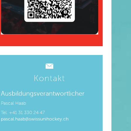
Kontakt
Ausbildungsverantwortlicher
Pascal Haab
Tel.
+41 31 330 24 47
pascal.haab@swissunihockey.ch