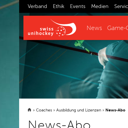
Verband
Ethik
Events
Medien
Servi
News
Game-C
»
Coaches
»
Ausbildung und Lizenzen
»
News-Abo
News-Abo