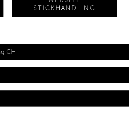
STICKHANDLING
ung CH