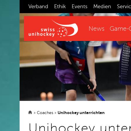
Verband
Ethik
Events
Medien
Servi
News
Game-C
»
Coaches
»
Unihockey unterrichten
Unihockey unter