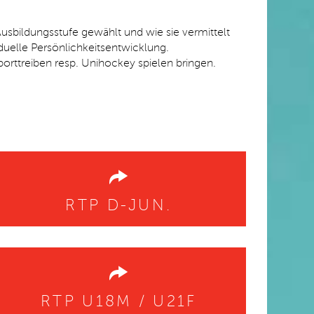
usbildungsstufe gewählt und wie sie vermittelt
iduelle Persönlichkeitsentwicklung.
orttreiben resp. Unihockey spielen bringen.
RTP D-JUN.
RTP U18M / U21F