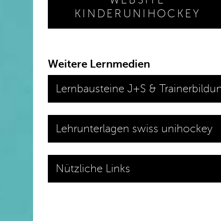
KINDERUNIHOCKEY
Weitere Lernmedien
Lernbausteine J+S & Trainerbild
Lehrunterlagen swiss unihockey
Nützliche Links