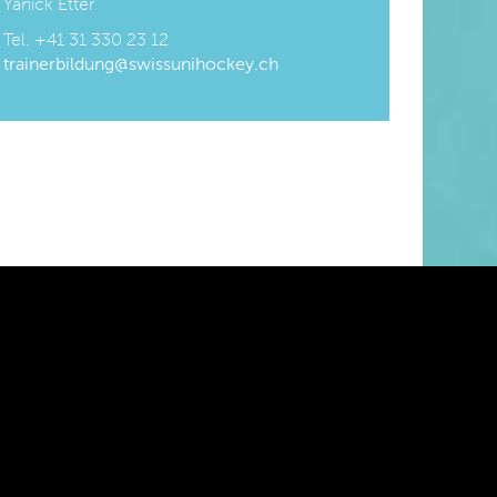
Yanick Etter
Tel. +41 31 330 23 12
trainerbildung@swissunihockey.ch