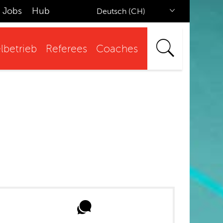
Jobs
Hub
Deutsch (CH)
lbetrieb
Referees
Coaches