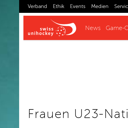
Verband
Ethik
Events
Medien
Servi
News
Game-C
Frauen U23-Nat