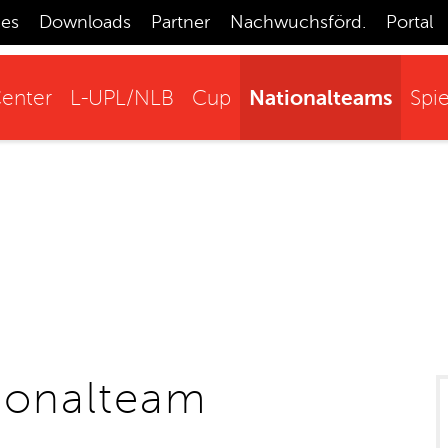
ces
Downloads
Partner
Nachwuchsförd.
Portal
Nationalteams
enter
L-UPL/NLB
Cup
Spie
ionalteam