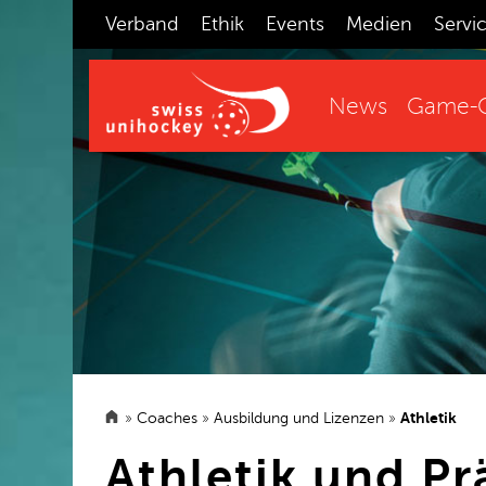
Verband
Ethik
Events
Medien
Servi
News
Game-C
»
Coaches
»
Ausbildung und Lizenzen
»
Athletik
Athletik und Pr