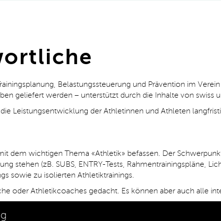
ortliche
 Trainingsplanung, Belastungssteuerung und Prävention im Verein
gaben
geliefert werden
– unterstützt durch die Inhalte von swiss 
die Leistungsentwicklung der Athlet
innen und Athleten langfrist
iv mit dem wichtigen Thema «Athletik» befassen. Der Schwerpunkt
ng stehen (zB. SUBS, ENTRY-Tests, Rahmentrainingspläne, Licht
ngs sowie zu isolierten Athletiktrainings.
liche oder Athletikcoaches gedacht. Es können aber auch alle i
ng