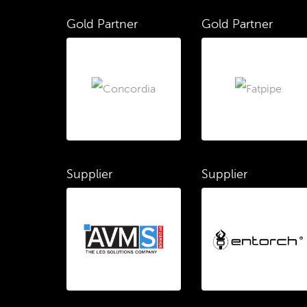
Gold Partner
Gold Partner
Supplier
Supplier