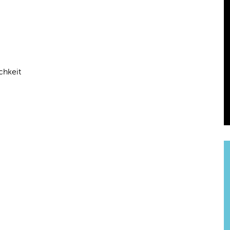
chkeit