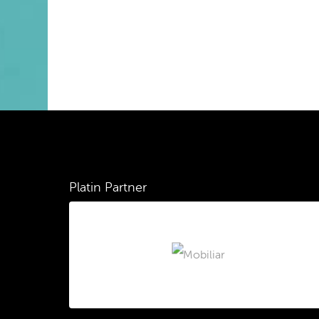
Platin Partner