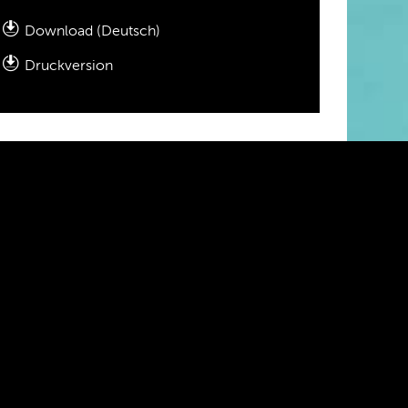
Download (Deutsch)
Druckversion