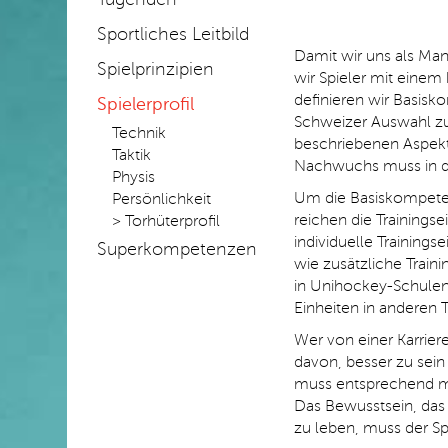
Sportliches Leitbild
Damit wir uns als Man
Spielprinzipien
wir Spieler mit einem 
definieren wir Basis
Spielerprofil
Schweizer Auswahl zu s
Technik
beschriebenen Aspekt
Taktik
Nachwuchs muss in da
Physis
Um die Basiskompeten
Persönlichkeit
reichen die Trainingse
> Torhüterprofil
individuelle Training
Superkompetenzen
wie zusätzliche Traini
in Unihockey-Schulen,
Einheiten in anderen 
Wer von einer Karrier
davon, besser zu sein
muss entsprechend mi
Das Bewusstsein, das 
zu leben, muss der Spi