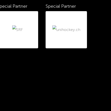
pecial Partner
Special Partner