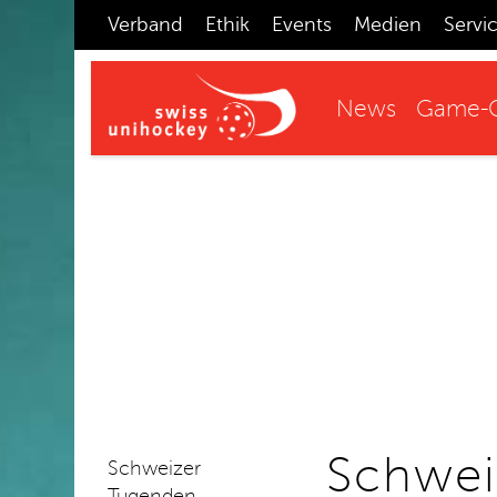
Verband
Ethik
Events
Medien
Servi
News
Game-C
Schweiz
Schweizer
Tugenden