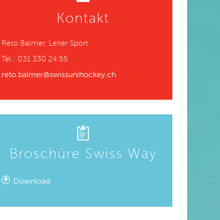
Kontakt
Reto Balmer, Leiter Sport
Tel.: 031 330 24 55
reto.balmer@swissunihockey.ch
Broschüre Swiss Way
Download