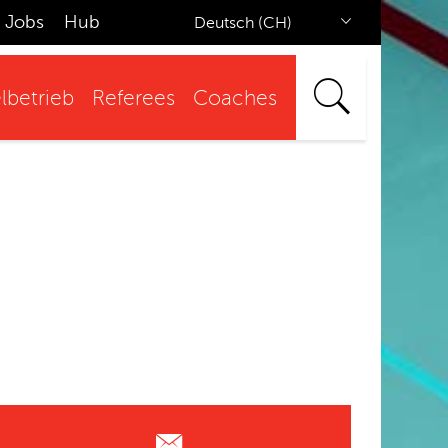
Jobs
Hub
Deutsch (CH)
lbetrieb
Referees
Coaches