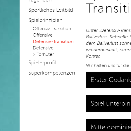
Transit
Sportliches Leitbild
Spielprinzipien
Offensiv-Transition
Unter ‚Defensiv-Trans
Offensive
Ballverlust. Schnell
Defensiv-Transition
dem Ballverlust schn
Defensive
wiederherstellt, nim
> Torhüter
Konter.
Spielerprofil
Wir halten uns für die
Superkompetenzen
Erster Gedank
Spiel unterbi
Mitte dominie