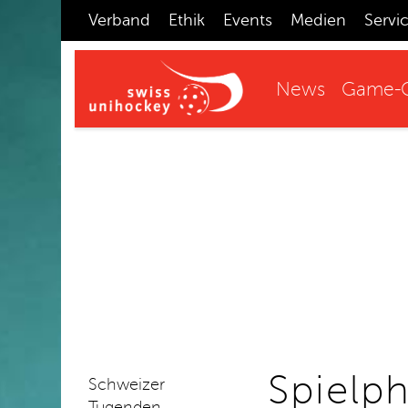
Verband
Ethik
Events
Medien
Servi
News
Game-C
Spielp
Schweizer
Tugenden