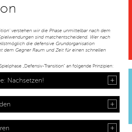
ion
ition‘ verstehen wir die Phase unmittelbar nach dem
e Spielwendungen sind matchentscheidend. Wer nach
ellstmöglich die defensive Grundorganisation
mt dem Gegner Raum und Zeit für einen schnellen
 Spielphase „Defensiv-Transition“ an folgende Prinzipien:
e: Nachsetzen!
nden
ren