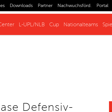
ces
Downloads
Partner
Nachwuchsförd.
Portal
enter
L-UPL/NLB
Cup
Nationalteams
Spie
hase Defensiv-